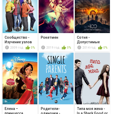
Сообщество -
Рокетмен
Сотня -
Изучение узлов
Допустимые
потери
2009 год
0%
2019 год
0%
2014 год
0%
Елена –
Родители-
Типа моя жена -
принцесса
одиночки -
Is a Shark Good or