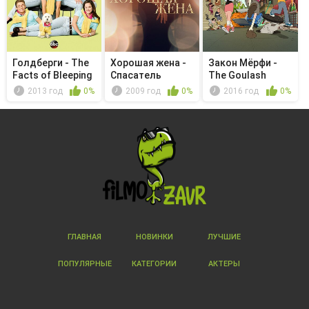
Голдберги - The
Хорошая жена -
Закон Мёрфи -
Facts of Bleeping
Спасатель
The Goulash
Life
Legacy/The ...
2013 год
0%
2009 год
0%
2016 год
0%
ГЛАВНАЯ
НОВИНКИ
ЛУЧШИЕ
ПОПУЛЯРНЫЕ
КАТЕГОРИИ
АКТЕРЫ