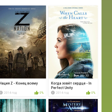
Нация Z - Конец всему
Когда зовёт сердце - In
Perfect Unity
2014 год
0%
2014 год
0%