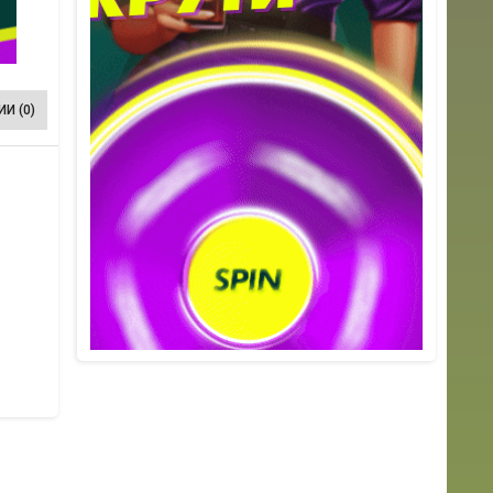
И (0)