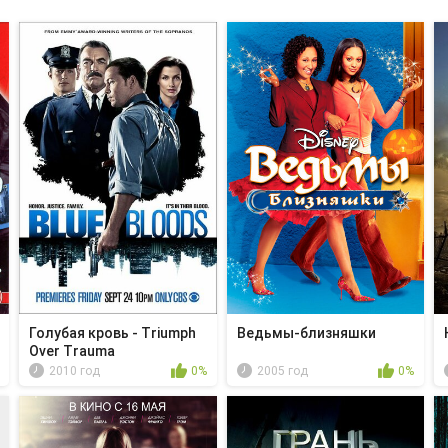
Голубая кровь - Triumph
Ведьмы-близняшки
Over Trauma
2010 год
0%
2005 год
0%