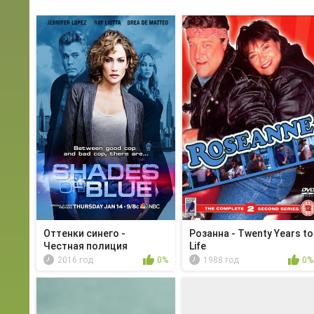
Оттенки синего -
Розанна - Twenty Years to
Честная полиция
Life
2016 год
0%
1988 год
0%