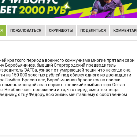
ИЯ
ПОЖАЛОВАТЬСЯ
СКРИНШОТЫ
ПОДЕЛИТЬСЯ
КОММЕНТАРИ
ней краткого периода военного коммунизма многие прятали свои
вич Воробьянинов, бывший Старгородский предводитель
оизводитель ЗАГСа, узнает от умирающей тещи, что некогда она
и на 150 000 золотых рублей под обивку одного из двенадцати
ра Гамбса. Бросив все, Воробьянинов бросается на поиски
тся помочь молодой авантюрист, «великий комбинатор» Остап
о. Не облегчает положения и то, что перед смертью теща
веднику, отцу Федору, всю жизнь мечтавшему о собственном