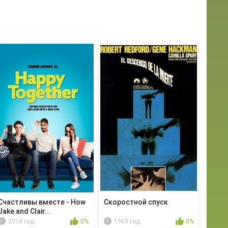
Счастливы вместе - How
Скоростной спуск
Jake and Clair...
2018 год
0%
1969 год
0%