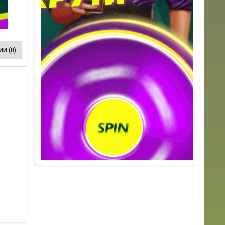
И (0)