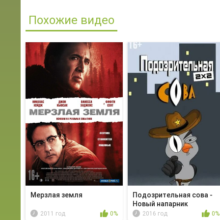
Похожие видео
Мерзлая земля
Подозрительная сова -
Новый напарник
2011 год
0%
2016 год
0%