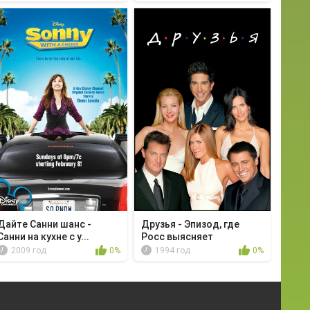
Дайте Санни шанс -
Друзья - Эпизод, где
Санни на кухне с у...
Росс выясняет
2009 год
0%
1994 год
0%