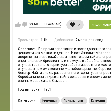
0% (362119 ГОЛОСОВ)
ИНФОРМАЦ
Просмотров:
1.1K
Добавлено:
7 месяцев назад
Описание:
Во время революции и последовавшего за 
ценности как можно надежнее. И вот Ипполит Матвее
дворянства и светский лев, а ныне - скромный делопр
спрятала свои бриллианты и жемчуга в общей сложност
стульев гостиного гарнитура работы известного масте
стульев, в чем ему, конечно же, небескорыстно, бере
Бендер. Найти следы разрозненного гарнитура непрост
Воробьянинова открыла тайну сокровищ и своему испо
свечном заводике в Самаре...
Год выпуска:
1971
Категории:
Криминал
Приключения
Комедия