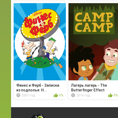
Финес и Ферб - Записки
Лагерь лагерь - The
из подполья: Н...
Butterfinger Effect
2007 год
0%
2016 год
0%