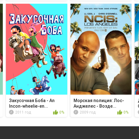
Закусочная Боба - An
Морская полиция: Лос-
Incon-wheelie-en...
Анджелес - Возде...
2011 год
0%
2009 год
0%