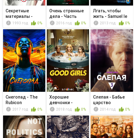
Секретные
Очень странные
Лгать, чтобы
материалы -
дела - Часть
жить - Samuel le
Неестественный
четвертая...
dispara...
1993 год
0%
2016 год
0%
2013 год
0%
Снегопад - The
Хорошие
Слепая - Бабье
Rubicon
девчонки -
царство
Special Sauce
2017 год
0%
2018 год
0%
2014 год
0%