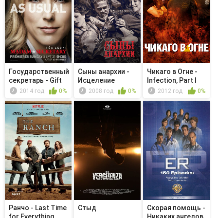
Государственный
Сыны анархии -
Чикаго в Огне -
секретарь - Gift
Исцеление
Infection, Part I
Horse
2014 год
0%
2008 год
0%
2012 год
0%
Ранчо - Last Time
Стыд
Скорая помощь -
for Everything
Никаких ангелов