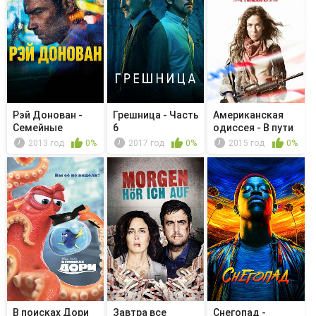
Рэй Донован -
Грешница - Часть
Американская
Семейные
6
одиссея - В пути
фотографии
2013 год
0%
2017 год
0%
2015 год
0%
В поисках Дори
Завтра все
Снегопад -