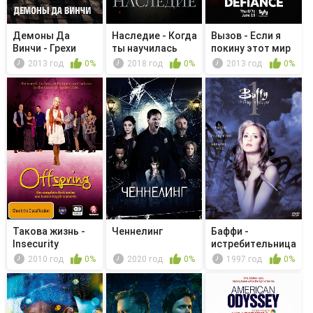
Демоны Да
Наследие - Когда
Вызов - Если я
Винчи - Грехи
ты научилась
покину этот мир
Дедала
японскому?
живым
2013 год
0%
2018 год
0%
2013 год
0%
Такова жизнь -
Ченнелинг
Баффи -
Insecurity
истребительница
вампиров - Пр...
2010 год
0%
2020 год
0%
1997 год
0%