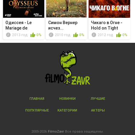
Одиссея - Le
Симон Вернер
Чикаго в Огне -
Mariage de
исчез...
Hold on Tight
Télémaque
2013 год
0%
2010 год
0%
2012 год
0%
ГЛАВНАЯ
НОВИНКИ
ЛУЧШИЕ
ПОПУЛЯРНЫЕ
КАТЕГОРИИ
АКТЕРЫ
2005-2026
FilmoZavr
Все права защищены.