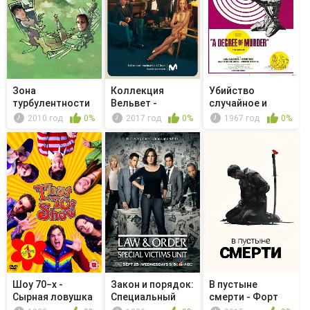
Зона
Коллекция
Убийство
турбулентности
Вельвет -
случайное и
Amistades
преднамеренное
2010 год
0%
2017 год
0%
1967 год
0%
peligrosas
Шоу 70−х -
Закон и порядок:
В пустыне
Сырная ловушка
Специальный
смерти - Форт
для Джеки
корпус -...