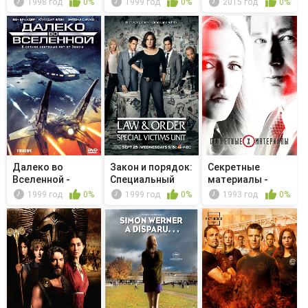
1998 год
0%
1999 год
0%
2015 год
0%
Далеко во
Закон и порядок:
Секретные
Вселенной -
Специальный
материалы -
Сезон смерти
корпус -...
Чудотворец
1999 год
0%
1999 год
0%
1993 год
0%