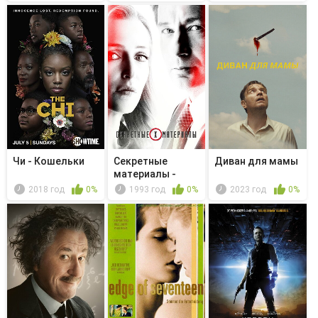
Чи - Кошельки
Секретные
Диван для мамы
материалы -
Кровь
2018 год
0%
1993 год
0%
2023 год
0%