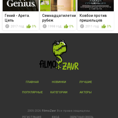
Гений - Арета.
Семнадцатилетний
Ковбои против
Цепь
рубеж
пришельцев
одураченных
2017 год
0%
1998 год
0%
2011 год
0%
ГЛАВНАЯ
НОВИНКИ
ЛУЧШИЕ
ПОПУЛЯРНЫЕ
КАТЕГОРИИ
АКТЕРЫ
2005-2026
FilmoZavr
Все права защищены.
РЕГИСТРАЦИЯ
ВХОД
ОБРАТНАЯ СВЯЗЬ