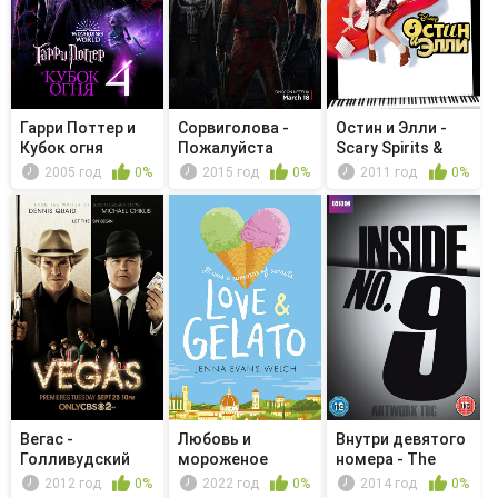
Гарри Поттер и
Сорвиголова -
Остин и Элли -
Кубок огня
Пожалуйста
Scary Spirits &
Spooky...
2005 год
0%
2015 год
0%
2011 год
0%
Вегас -
Любовь и
Внутри девятого
Голливудский
мороженое
номера - The
финал
Curse of...
2012 год
0%
2022 год
0%
2014 год
0%