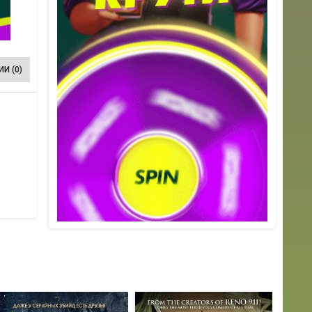
И (0)