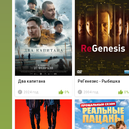
Два капитана
РеГенезис - Рыбешка
2024 год
0%
2004 год
0%