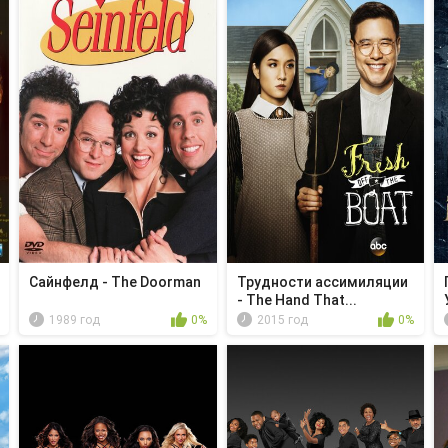
Сайнфелд - The Doorman
Трудности ассимиляции
- The Hand That...
1989 год
0%
2015 год
0%