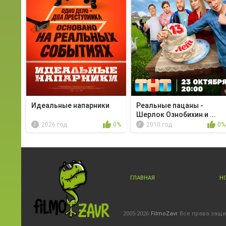
Идеальные напарники
Реальные пацаны -
Шерлок Ознобихин и ...
2026 год
0%
2010 год
0%
ГЛАВНАЯ
Н
2005-2026
FilmoZavr
Все права защ