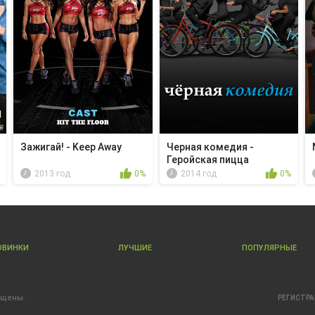
Зажигай! - Keep Away
Черная комедия -
Геройская пицца
2013 год
0%
2014 год
0%
ОВИНКИ
ЛУЧШИЕ
ПОПУЛЯРНЫЕ
ищены.
РЕГИСТР