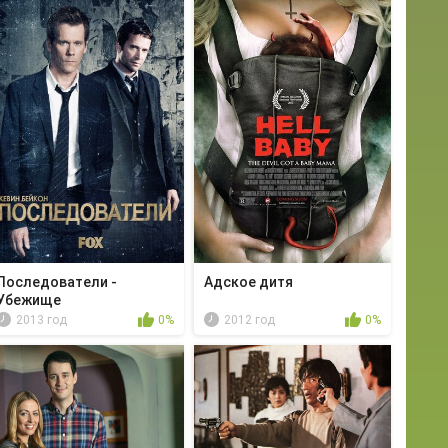
Последователи -
Адское дитя
Убежище
2013 год
0%
2012 год
0%