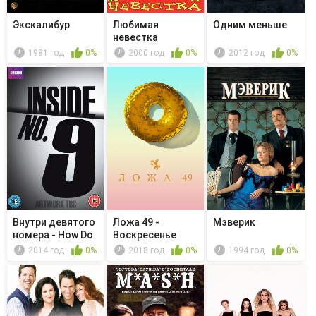
Экскалибур
Любимая
Одним меньше
невестка
1981 год
0%
2000 год
0%
2012 год
0%
Внутри девятого
Ложа 49 -
Мэверик
номера - How Do
Воскресенье
You P...
2014 год
0%
2018 год
0%
1994 год
0%