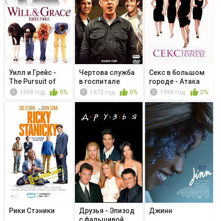
Уилл и Грейс -
Чертова служба
Секс в большом
The Pursuit of
в гoспитале
городе - Атака
Happiness
M*A*S*H - ...
большой...
1998 год
0%
1972 год
0%
1998 год
0%
Рики Стэники
Друзья - Эпизод
Джинн
с фальшивой