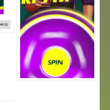
И (0)