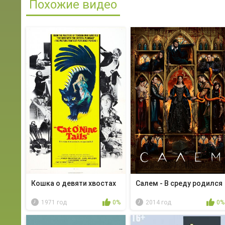
Похожие видео
Кошка о девяти хвостах
Салем - В среду родился
1971 год
0%
2014 год
0%