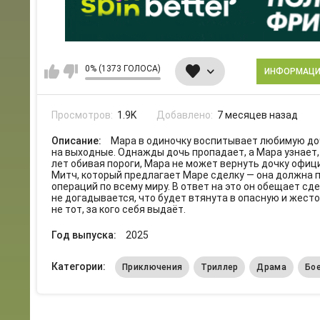
0% (1373 ГОЛОСА)
ИНФОРМАЦ
Просмотров:
1.9K
Добавлено:
7 месяцев назад
Описание:
Мара в одиночку воспитывает любимую до
на выходные. Однажды дочь пропадает, а Мара узнает,
лет обивая пороги, Мара не может вернуть дочку офи
Митч, который предлагает Маре сделку — она должна
операций по всему миру. В ответ на это он обещает сд
не догадывается, что будет втянута в опасную и жест
не тот, за кого себя выдаёт.
Год выпуска:
2025
Категории:
Приключения
Триллер
Драма
Бо