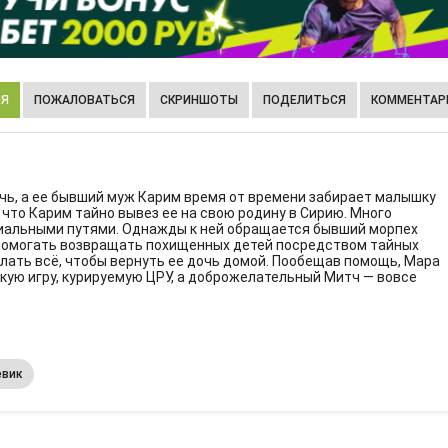
ИЯ
ПОЖАЛОВАТЬСЯ
СКРИНШОТЫ
ПОДЕЛИТЬСЯ
КОММЕНТАРИ
чь, а ее бывший муж Карим время от времени забирает малышку
 что Карим тайно вывез ее на свою родину в Сирию. Много
циальными путями. Однажды к ней обращается бывший морпех
 помогать возвращать похищенных детей посредством тайных
елать всё, чтобы вернуть ее дочь домой. Пообещав помощь, Мара
окую игру, курируемую ЦРУ, а доброжелательный Митч — вовсе
евик