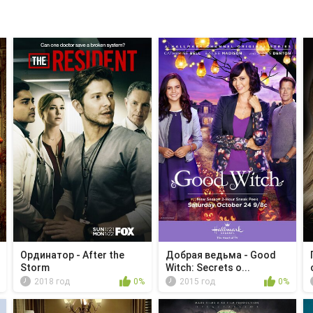
Ординатор - After the
Добрая ведьма - Good
Storm
Witch: Secrets o...
2018 год
0%
2015 год
0%