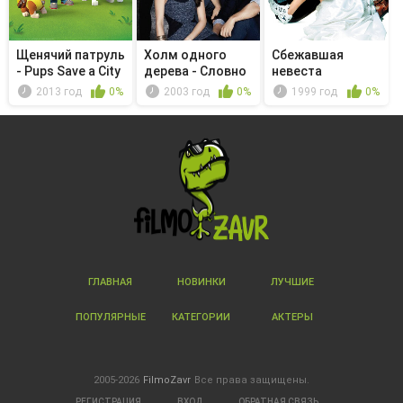
Щенячий патруль
Холм одного
Сбежавшая
- Pups Save a City
дерева - Словно
невеста
Ki...
чужие
2013 год
0%
2003 год
0%
1999 год
0%
ГЛАВНАЯ
НОВИНКИ
ЛУЧШИЕ
ПОПУЛЯРНЫЕ
КАТЕГОРИИ
АКТЕРЫ
2005-2026
FilmoZavr
Все права защищены.
РЕГИСТРАЦИЯ
ВХОД
ОБРАТНАЯ СВЯЗЬ