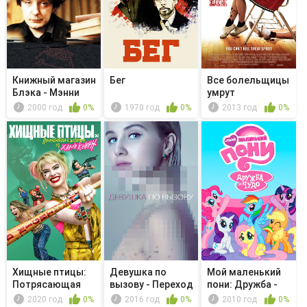
Книжный магазин
Бег
Все болельщицы
Блэка - Мэнни
умрут
возвращ...
2000 год
0%
1970 год
0%
2013 год
0%
Хищные птицы:
Девушка по
Мой маленький
Потрясающая
вызову - Переход
пони: Дружба -
история Хар...
всех границ
это чудо...
2020 год
0%
2016 год
0%
2010 год
0%