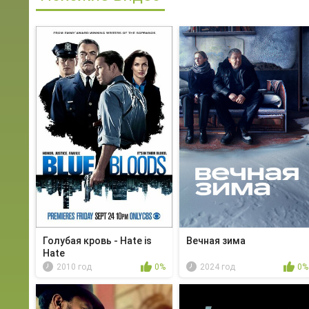
Голубая кровь - Hate is
Вечная зима
Hate
2010 год
0%
2024 год
0%