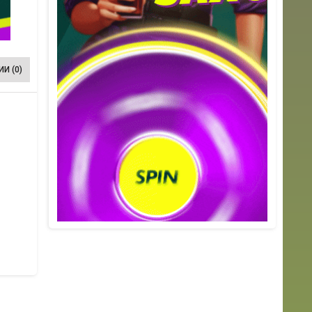
И (0)