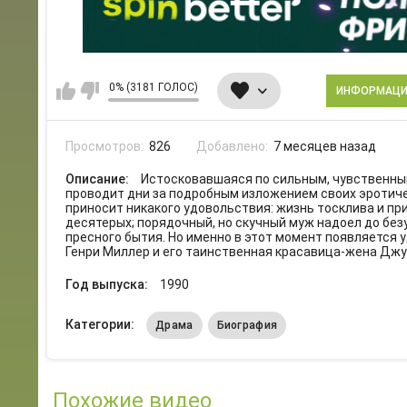
0% (3181 ГОЛОС)
ИНФОРМАЦ
Просмотров:
826
Добавлено:
7 месяцев назад
Описание:
Истосковавшаяся по сильным, чувственны
проводит дни за подробным изложением своих эротиче
приносит никакого удовольствия: жизнь тосклива и при
десятерых; порядочный, но скучный муж надоел до безу
пресного бытия. Но именно в этот момент появляется у
Генри Миллер и его таинственная красавица-жена Джун
Год выпуска:
1990
Категории:
Драма
Биография
Похожие видео