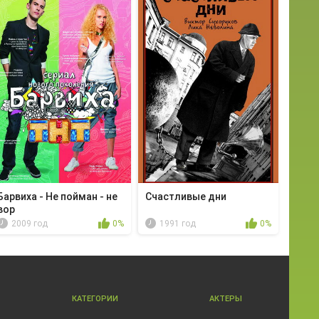
Барвиха - Не пойман - не
Счастливые дни
вор
2009 год
0%
1991 год
0%
КАТЕГОРИИ
АКТЕРЫ