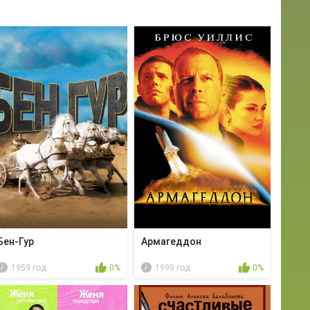
Бен-Гур
Армагеддон
1959 год
0%
1998 год
0%