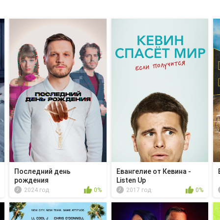
Последний день
Евангелие от Кевина -
рождения
Listen Up
2024 год
0%
2017 год
0%