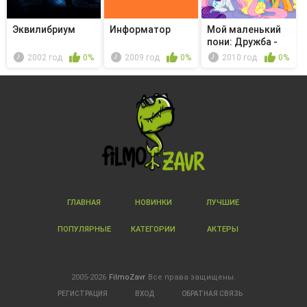
Эквилибриум
Информатор
Мой маленький
пони: Дружба -
это чудо...
2002 год
0%
2009 год
0%
2010 год
0%
ГЛАВНАЯ
НОВИНКИ
ЛУЧШИЕ
ПОПУЛЯРНЫЕ
КАТЕГОРИИ
АКТЕРЫ
2005-2026
FilmoZavr
Все права защищены.
РЕГИСТРАЦИЯ
ВХОД
ОБРАТНАЯ СВЯЗЬ