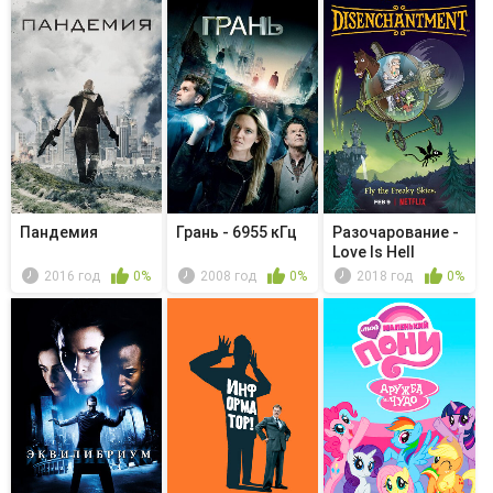
Пандемия
Грань - 6955 кГц
Разочарование -
Love Is Hell
2016 год
0%
2008 год
0%
2018 год
0%