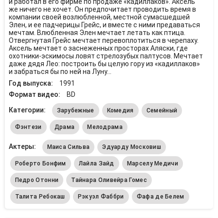
и работал в его фирме по продаже «кадиллаков». Аксель
же ничего не хочет. Он предпочитает проводить время в
компании своей возлюбленной, местной сумасшедшей
Элен, и ее падчерицы Грейс, и вместе с ними предаваться
мечтам. Влюбленная Элен мечтает летать как птица.
Отвергнутая Грейс мечтает перевоплотиться в черепаху.
Аксель мечтает о заснеженных просторах Аляски, где
охотники-эскимосы ловят стрелозубых палтусов. Мечтает
даже дядя Лео: построить бы целую гору из «кадиллаков»
и забраться бы по ней на Луну…
Год выпуска:
1991
Формат видео:
BD
Категории:
Зарубежные
Комедия
Семейный
Фэнтези
Драма
Мелодрама
Актеры:
Маиса Сильва
Эдуарду Московиш
Роберто Бонфим
Лайла Зайд
Марселу Медичи
Педро Отонни
Тайнара Оливейра Гомес
Талита Ребокаш
Рэкуэл Фаббри
Фафа де Белем