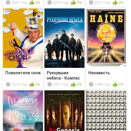
Печаль
09
2001 год
0%
2016 год
0%
2015 год
0%
Повелители снов
Рухнувшие
Ненависть
небеса - Компас
2015 год
0%
2011 год
0%
1980 год
0%