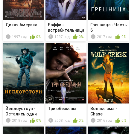
Дикая Америка
Баффи -
Грешница - Часть
истребительница
6
вампиров - Пр...
1997 год
0%
1997 год
0%
2017 год
0%
Йеллоустоун -
Три обезьяны
Волчья яма -
Остались одни
Chase
дьяволы
2018 год
0%
2008 год
0%
2016 год
0%