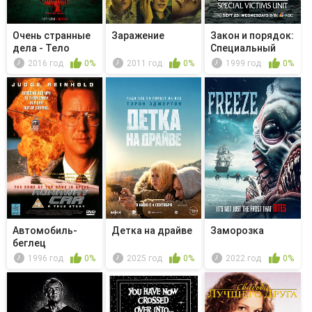
Очень странные
Заражение
Закон и порядок:
дела - Тело
Специальный
корпус -...
2016 год
0%
2011 год
0%
1999 год
0%
Автомобиль-
Детка на драйве
Заморозка
беглец
1996 год
0%
2025 год
0%
2022 год
0%