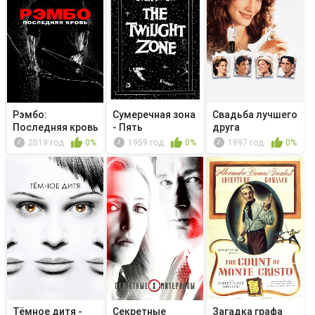
Рэмбо:
Сумеречная зона
Свадьба лучшего
Последняя кровь
- Пять
друга
персонажей в п...
2019 год
0%
1959 год
0%
1997 год
0%
Тёмное дитя -
Секретные
Загадка графа