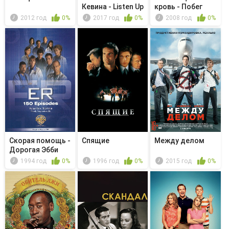
Кевина - Listen Up
кровь - Побег
2012 год
0%
2017 год
0%
2008 год
0%
Скорая помощь -
Спящие
Между делом
Дорогая Эбби
1994 год
0%
1996 год
0%
2015 год
0%