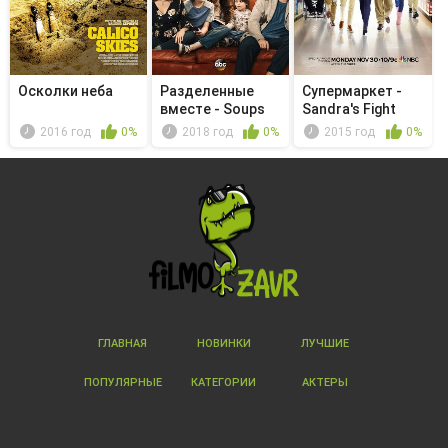
Осколки неба
Разделенные
Супермаркет -
вместе - Soups
Sandra's Fight
Jealous
2016 год
0%
2018 год
0%
2015 год
0%
ГЛАВНАЯ
НОВИНКИ
ЛУЧШИЕ
ПОПУЛЯРНЫЕ
КАТЕГОРИИ
АКТЕРЫ