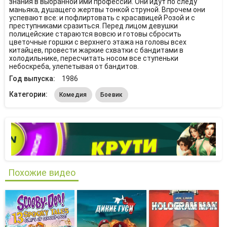
знания в выбранной ими профессии. Они идут по следу
маньяка, душащего жертвы тонкой струной. Впрочем они
успевают все: и пофлиртовать с красавицей Розой и с
преступниками сразиться. Перед лицом девушки
полицейские стараются вовсю и готовы сбросить
цветочные горшки с верхнего этажа на головы всех
китайцев, провести жаркие схватки с бандитами в
холодильнике, пересчитать носом все ступеньки
небоскреба, улепетывая от бандитов.
Год выпуска:
1986
Категории:
Комедия
Боевик
Похожие видео