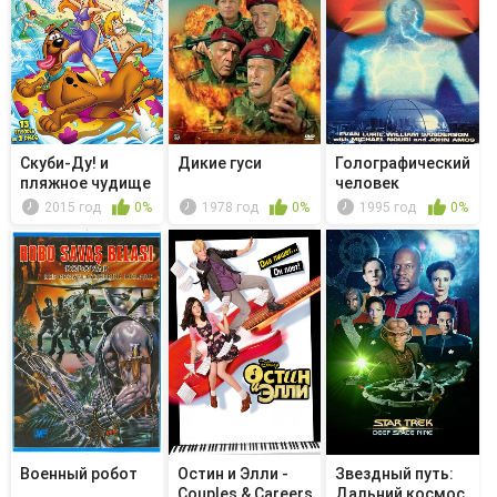
Скуби-Ду! и
Дикие гуси
Голографический
пляжное чудище
человек
2015 год
0%
1978 год
0%
1995 год
0%
Военный робот
Остин и Элли -
Звездный путь:
Couples & Careers
Дальний космос