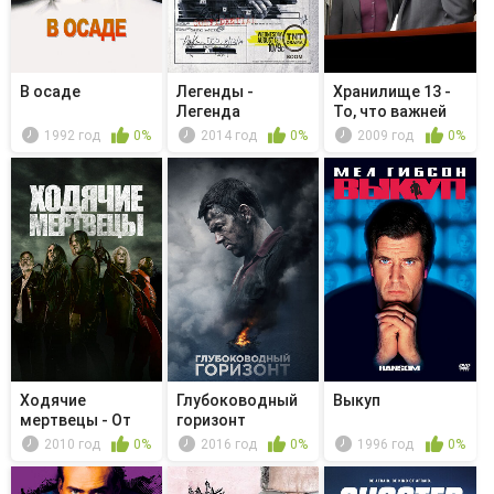
В осаде
Легенды -
Хранилище 13 -
Легенда
То, что важней
Тэрренса Грэйвза
всего
1992 год
0%
2014 год
0%
2009 год
0%
Ходячие
Глубоководный
Выкуп
мертвецы - От
горизонт
начала и до
2010 год
0%
2016 год
0%
1996 год
0%
конца