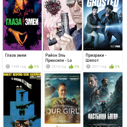
Глаза змеи
Район Эль
Призраки -
Принсипе - Lo
Шепот
urgente y lo ...
1998 год
0%
2014 год
0%
2017 год
0%