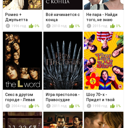
Ромео +
Всё начинается с
Не пара - Найди
Джульетта
конца
того, не знаю
кого: Ч...
1996 год
0%
2010 год
0%
2015 год
0%
Секс в другом
Игра престолов -
Шоу 70−х -
городе - Левая
Правосудие
Придет и твой
рука богини
королевы
черед
2004 год
0%
2011 год
0%
1998 год
0%