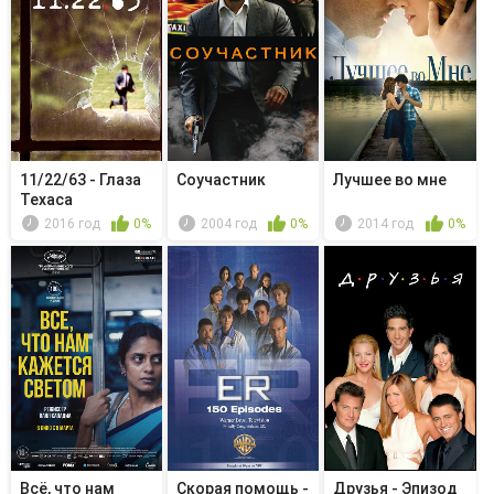
11/22/63 - Глаза
Соучастник
Лучшее во мне
Техаса
2016 год
0%
2004 год
0%
2014 год
0%
Всё, что нам
Скорая помощь -
Друзья - Эпизод