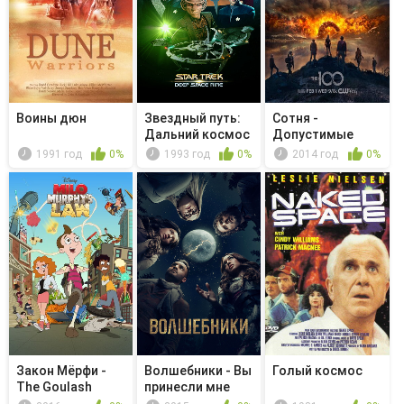
Воины дюн
Звездный путь:
Сотня -
Дальний космос
Допустимые
9 - Изм...
потери
1991 год
0%
1993 год
0%
2014 год
0%
Закон Мёрфи -
Волшебники - Вы
Голый космос
The Goulash
принесли мне
Legacy/The ...
пироженки?