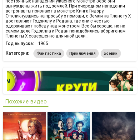
постоянных нападений ужасного Монстра Зеро они
вынуждены жить под землей. При очередном нападении
астронавты признают в монстре Кинга Гидору.
Откликнувшись на просьбу о помощи, c Земли на Планету X
доставляют Годзиллу и Родана, где они с честью
одерживают победу над монстром. Все бы хорошо, но на
самом деле Годзилла и Родан понадобились аборигенам
Планеты X совершенно для иной цели...
Год выпуска:
1965
Категории:
Фантастика
Приключения
Боевик
Похожие видео