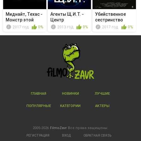
Миднайт, Техас -
Агенты Щ.И.Т. -
Убийственное
Монстр этой
Центр
сестринство
недели -...
2017 год
0%
2013 год
0%
2017 год
0%
ГЛАВНАЯ
НОВИНКИ
ЛУЧШИЕ
ПОПУЛЯРНЫЕ
КАТЕГОРИИ
АКТЕРЫ
2005-2026
FilmoZavr
Все права защищены.
РЕГИСТРАЦИЯ
ВХОД
ОБРАТНАЯ СВЯЗЬ