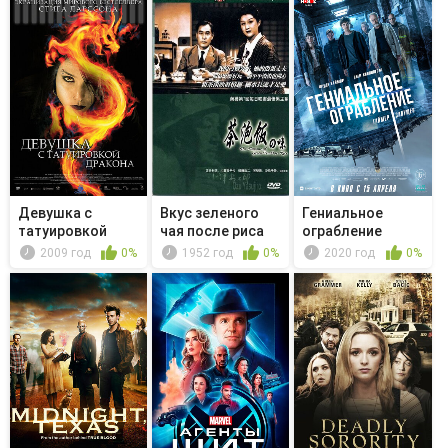
Девушка с
Вкус зеленого
Гениальное
татуировкой
чая после риса
ограбление
дракона
2009 год
0%
1952 год
0%
2020 год
0%