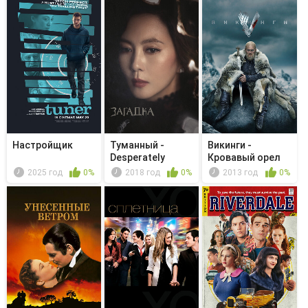
Настройщик
Туманный -
Викинги -
Desperately
Кровавый орел
Hoping
2025 год
0%
2018 год
0%
2013 год
0%