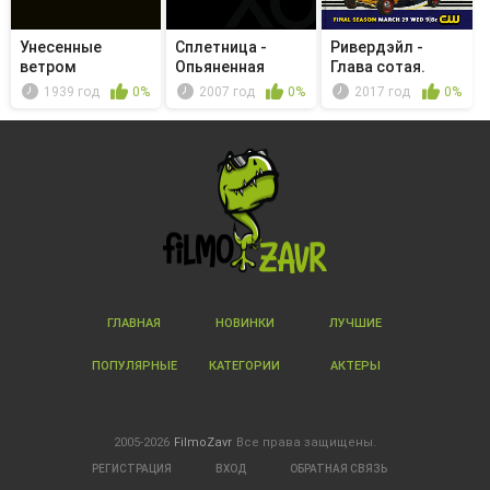
Унесенные
Сплетница -
Ривердэйл -
ветром
Опьяненная
Глава сотая.
Парадокс Бак...
1939 год
0%
2007 год
0%
2017 год
0%
ГЛАВНАЯ
НОВИНКИ
ЛУЧШИЕ
ПОПУЛЯРНЫЕ
КАТЕГОРИИ
АКТЕРЫ
2005-2026
FilmoZavr
Все права защищены.
РЕГИСТРАЦИЯ
ВХОД
ОБРАТНАЯ СВЯЗЬ