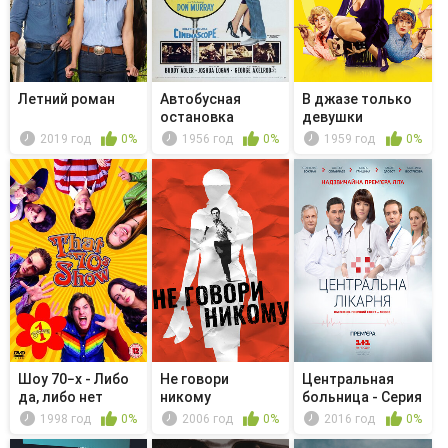
Летний роман
Автобусная
В джазе только
остановка
девушки
2019 год
0%
1956 год
0%
1959 год
0%
Шоу 70−х - Либо
Не говори
Центральная
да, либо нет
никому
больница - Серия
46
1998 год
0%
2006 год
0%
2016 год
0%