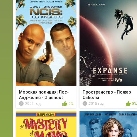
Морская полиция: Лос-
Пространство - Пожар
Анджелес - Glasnost
Сиболы
2009 год
0%
2015 год
0%