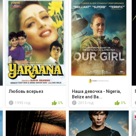
Любовь всерьез
Наша девочка - Nigeria,
Belize and Ba...
1995 год
0%
2013 год
0%