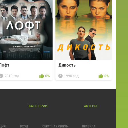
Лофт
Дикость
2013 год
0%
1998 год
0%
КАТЕГОРИИ
АКТЕРЫ
АЦИЯ
ВХОД
ОБРАТНАЯ СВЯЗЬ
ПРАВИЛА