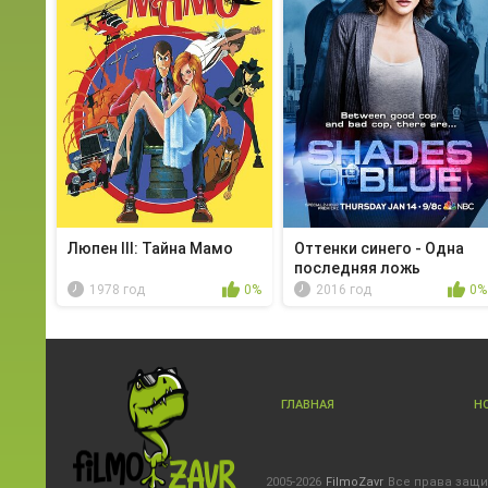
Люпен III: Тайна Мамо
Оттенки синего - Одна
последняя ложь
1978 год
0%
2016 год
0%
ГЛАВНАЯ
Н
2005-2026
FilmoZavr
Все права защ