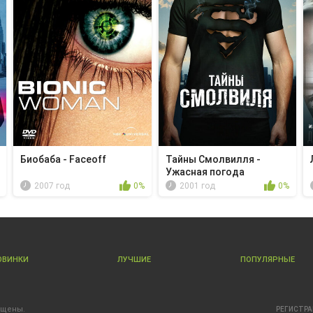
Биобаба - Faceoff
Тайны Смолвилля -
Ужасная погода
2007 год
0%
2001 год
0%
ОВИНКИ
ЛУЧШИЕ
ПОПУЛЯРНЫЕ
ищены.
РЕГИСТР