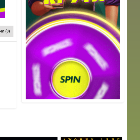
И (0)