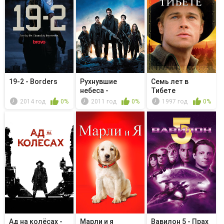
19-2 - Borders
Рухнувшие
Семь лет в
небеса -
Тибете
Развиваться или
2014 год
0%
2011 год
0%
1997 год
0%
ум...
Ад на колёсах -
Марли и я
Вавилон 5 - Прах