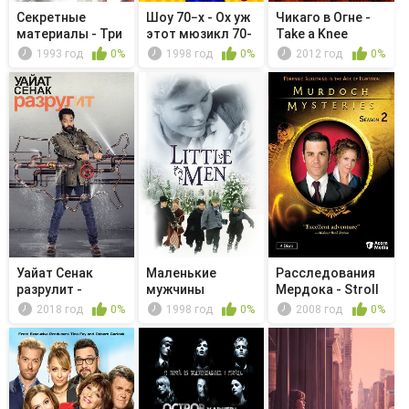
Секретные
Шоу 70−х - Ох уж
Чикаго в Огне -
материалы - Три
этот мюзикл 70-
Take a Knee
слова
х
1993 год
0%
1998 год
0%
2012 год
0%
Уайат Сенак
Маленькие
Расследования
разрулит -
мужчины
Мердока - Stroll
Automation Pro...
on the...
2018 год
0%
1998 год
0%
2008 год
0%