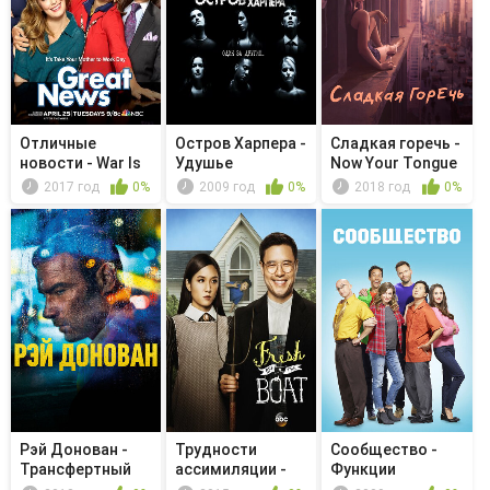
Отличные
Остров Харпера -
Сладкая горечь -
новости - War Is
Удушье
Now Your Tongue
Hell
Is C...
2017 год
0%
2009 год
0%
2018 год
0%
Рэй Донован -
Трудности
Сообщество -
Трансфертный
ассимиляции -
Функции
агент
The Taming of...
безопасности,