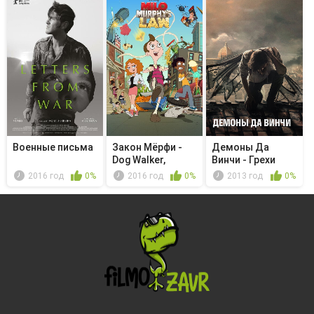
Военные письма
Закон Мёрфи -
Демоны Да
Dog Walker,
Винчи - Грехи
Runner, Scr...
Дедала
2016 год
0%
2016 год
0%
2013 год
0%