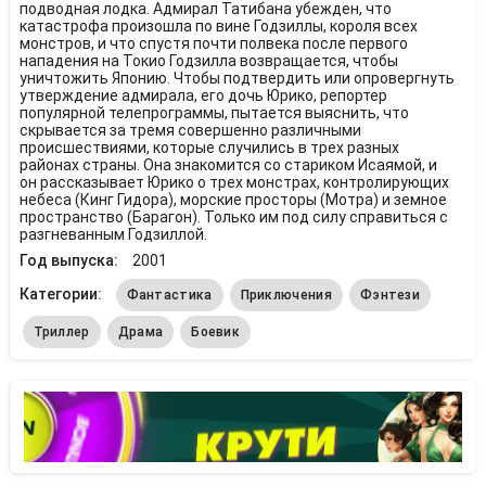
подводная лодка. Адмирал Татибана убежден, что
катастрофа произошла по вине Годзиллы, короля всех
монстров, и что спустя почти полвека после первого
нападения на Токио Годзилла возвращается, чтобы
уничтожить Японию. Чтобы подтвердить или опровергнуть
утверждение адмирала, его дочь Юрико, репортер
популярной телепрограммы, пытается выяснить, что
скрывается за тремя совершенно различными
происшествиями, которые случились в трех разных
районах страны. Она знакомится со стариком Исаямой, и
он рассказывает Юрико о трех монстрах, контролирующих
небеса (Кинг Гидора), морские просторы (Мотра) и земное
пространство (Барагон). Только им под силу справиться с
разгневанным Годзиллой.
Год выпуска:
2001
Категории:
Фантастика
Приключения
Фэнтези
Триллер
Драма
Боевик