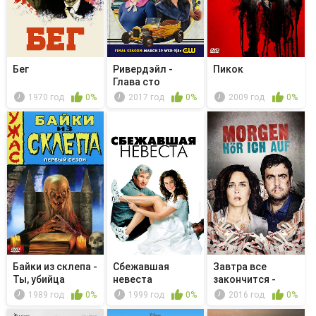
Бег
Ривердэйл -
Пикок
Глава cто
двадцать
1970 год
0%
2017 год
0%
2009 год
0%
вторая...
Байки из склепа -
Сбежавшая
Завтра все
Ты, убийца
невеста
закончится -
Wechselgeschäfte
1989 год
0%
1999 год
0%
2016 год
0%