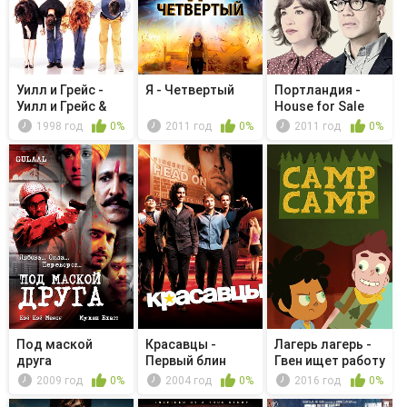
Уилл и Грейс -
Я - Четвертый
Портландия -
Уилл и Грейс &
House for Sale
Винс & ...
1998 год
0%
2011 год
0%
2011 год
0%
Под маской
Красавцы -
Лагерь лагерь -
друга
Первый блин
Гвен ищет работу
комом
2009 год
0%
2004 год
0%
2016 год
0%