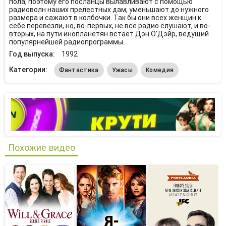
пола, поэтому его посланцы вылавливают с помощью
радиоволн наших прелестных дам, уменьшают до нужного
размера и сажают в колбочки. Так бы они всех женщин к
себе перевезли, но, во-первых, не все радио слушают, и во-
вторых, на пути инопланетян встает Дэн О'Дэйр, ведущий
популярнейшей радиопрограммы.
Год выпуска:
1992
Категории:
Фантастика
Ужасы
Комедия
Похожие видео