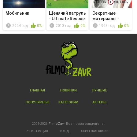
Мобильник
Щенячий патруль
Секретные
- Ultimate Rescue:
материалы -
Pu...
Вариация
2024 год
0%
2013 год
0%
1993 год
0%
Голдберга
ГЛАВНАЯ
НОВИНКИ
ЛУЧШИЕ
ПОПУЛЯРНЫЕ
КАТЕГОРИИ
АКТЕРЫ
2005-2026
FilmoZavr
Все права защищены.
РЕГИСТРАЦИЯ
ВХОД
ОБРАТНАЯ СВЯЗЬ