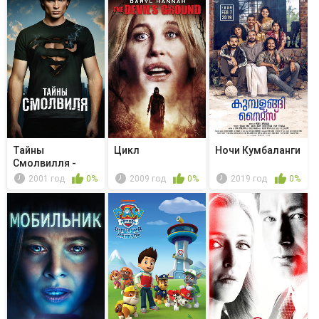
Тайны
Цикл
Ночи Кумбаланги
Смолвилля -
Удача
2001 год
0%
2009 год
0%
2019 год
0%