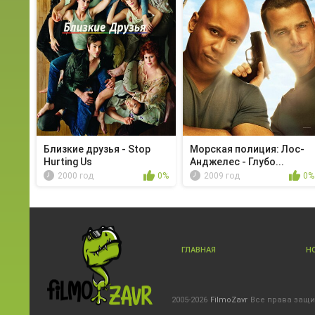
Близкие друзья - Stop
Морская полиция: Лос-
Hurting Us
Анджелес - Глубо...
2000 год
0%
2009 год
0%
ГЛАВНАЯ
Н
2005-2026
FilmoZavr
Все права защ