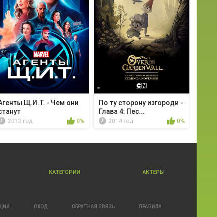
Агенты Щ.И.Т. - Чем они
По ту сторону изгороди -
станут
Глава 4: Пес...
2013 год
0%
2014 год
0%
КАТЕГОРИИ
АКТЕРЫ
АЦИЯ
ВХОД
ОБРАТНАЯ СВЯЗЬ
ПРАВИЛА