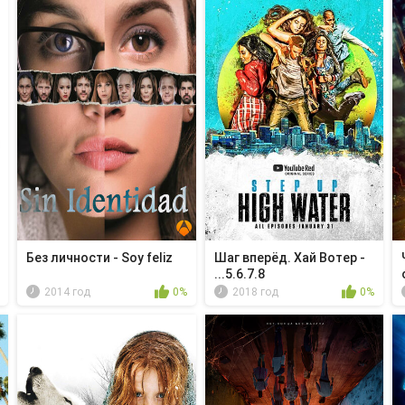
Без личности - Soy feliz
Шаг вперёд. Хай Вотер -
...5.6.7.8
2014 год
0%
2018 год
0%