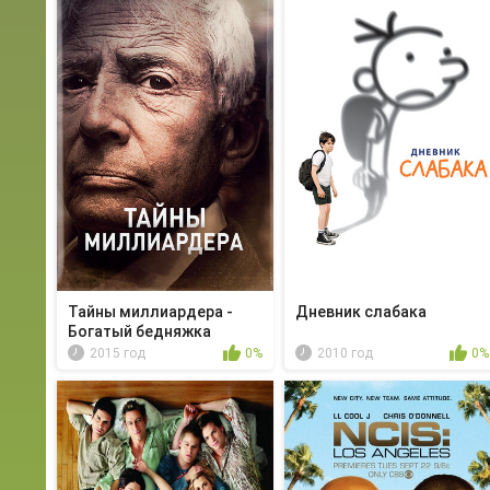
Тайны миллиардера -
Дневник слабака
Богатый бедняжка
2015 год
0%
2010 год
0%