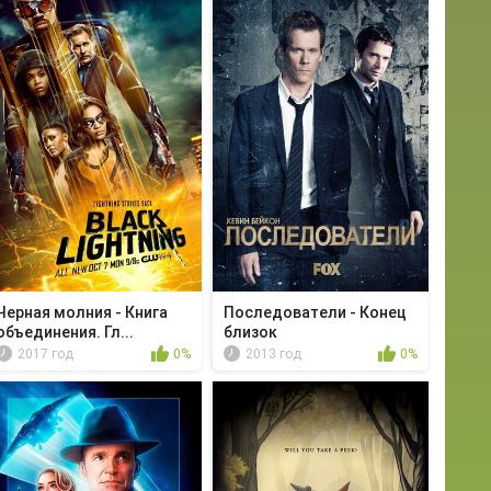
Черная молния - Книга
Последователи - Конец
объединения. Гл...
близок
2017 год
0%
2013 год
0%