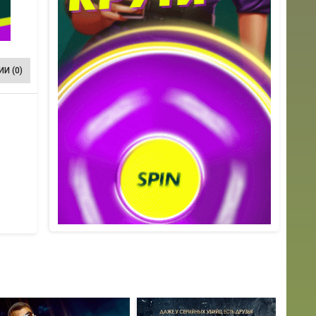
И (0)