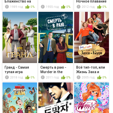
Блаженство на
Ночное плавание
век
1989 год
0%
1955 год
0%
2012 год
0%
Гранд - Самая
Смерть в раю -
Всё тип-топ, или
тупая игра
Murder in the
Жизнь Зака и
Polls
Коди - ...
2018 год
0%
2011 год
0%
2005 год
0%