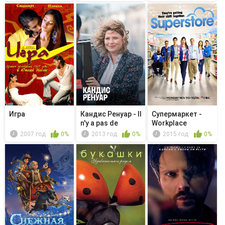
Игра
Кандис Ренуар - Il
Супермаркет -
n'y a pas de
Workplace
greno...
Bullying
2007 год
0%
2013 год
0%
2015 год
0%