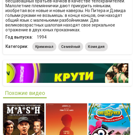
бесшабашных братьев-качков в качестве телохранителей.
Малолетние племяннички дают прикурить нянькам,
изобретая все новые и новые каверзы. Но Питера и Дэвида
голыми руками не возьмешь: в конце концов, они находят
общий язык с маленькими разбойниками. Два
великовозрастных шалопая находят свое зеркальное
отражение в двух юных проказниках.
Год выпуска:
1994
Категории:
Криминал
Семейный
Комедия
Похожие видео