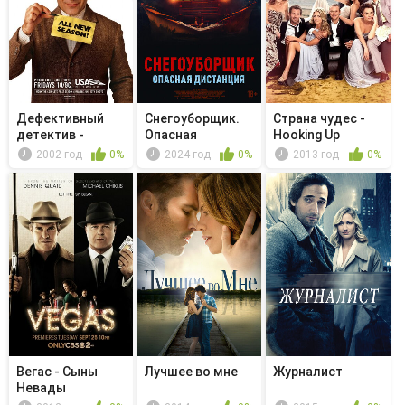
Дефективный
Снегоуборщик.
Страна чудес -
детектив -
Опасная
Hooking Up
Мистер Монк и ...
дистанция
2002 год
0%
2024 год
0%
2013 год
0%
Вегас - Сыны
Лучшее во мне
Журналист
Невады