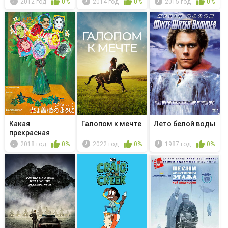
2012 год
0%
2014 год
0%
2015 год
0%
Какая
Галопом к мечте
Лето белой воды
прекрасная
семья 3
2018 год
0%
2022 год
0%
1987 год
0%