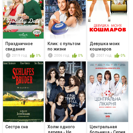
Праздничное
Клик: с пультом
Девушка моих
свидание
по жизни
кошмаров
2019 год
0%
2006 год
0%
2007 год
0%
Сестра сна
Холм одного
Центральная
дерева - Не
больница - Серия