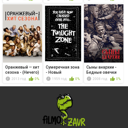
Оранжевый — хит
Сумеречная зона
Сыны анархии -
сезона - (Ничего)
- Новый
Бедные овечки
не ...
экспонат
2013 год
0%
1959 год
0%
2008 год
0%