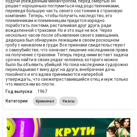
будучи убежденным мизантропом, перед смертью он
решает хорошенько поглумиться над родственниками,
переведя большую часть своего состояния в страховую
компанию. Теперь, чтобы получить наследство, его
племянникам и племянницам придется изрядно
поработать локтями, расталкивая друг друга, ради
вожделенной страховки. Но и это еще не все. Через
несколько часов после объявления своего завещания,
дядюшка был обнаружен лежащим в своем роскошном
гробу с кинжалом в груди. Все признаки свидетельствуют
о самоубийстве, что означает лишение наследников права
на получение страховки. Теперь перед ними встает задача
срочно найти в своих рядах человека, которого можно
было бы объявить убийцей. Но пока наследники судорожно
перекладывают вину друг на друга, внебрачная дочь
покойного и его вдова принимаются наперебой
утверждать, что свежепреставившийся отец и муж только
что явился им во плоти…
Год выпуска:
1967
Категории:
Криминал
Ужасы