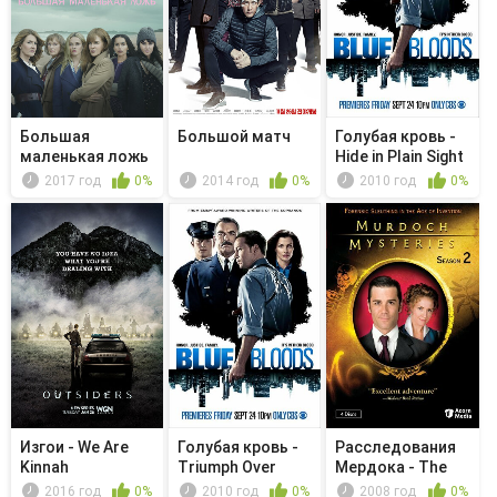
Большая
Большой матч
Голубая кровь -
маленькая ложь
Hide in Plain Sight
- Обстановка н...
2017 год
0%
2014 год
0%
2010 год
0%
Изгои - We Are
Голубая кровь -
Расследования
Kinnah
Triumph Over
Мердока - The
Trauma
Spy Who L...
2016 год
0%
2010 год
0%
2008 год
0%