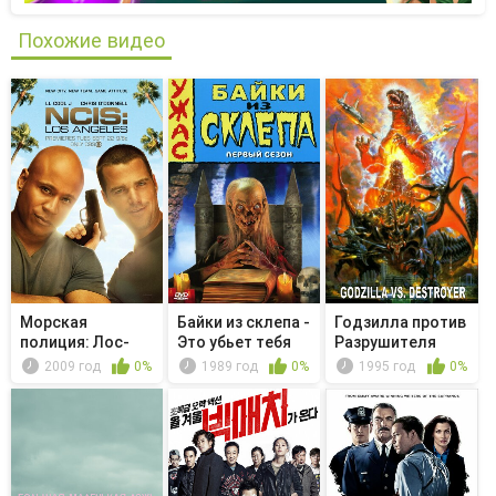
Похожие видео
Морская
Байки из склепа -
Годзилла против
полиция: Лос-
Это убьет тебя
Разрушителя
Анджелес -
2009 год
0%
1989 год
0%
1995 год
0%
Can't...