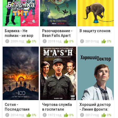
Барвиха - Не
Разочарование -
В защиту слонов
пойман - не вор
Bean Falls Apart
2009 год
0%
2018 год
0%
2013 год
0%
Сотня -
Чертова служба
Хороший доктор
Последствия
в гoспитале
- Линия фронта:
M*A*S*H - ...
Часть ...
2014 год
0%
1972 год
0%
2017 год
0%