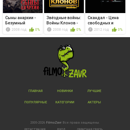
Сыны анархии -
Звёздные войны:
Скандал - Цена
Безумный
Войны Клонов -
свободных и
король
Битва ...
честных вы...
2008 год
0%
2008 год
0%
2012 год
0%
ГЛАВНАЯ
НОВИНКИ
ЛУЧШИЕ
ПОПУЛЯРНЫЕ
КАТЕГОРИИ
АКТЕРЫ
2005-2026
FilmoZavr
Все права защищены.
РЕГИСТРАЦИЯ
ВХОД
ОБРАТНАЯ СВЯЗЬ