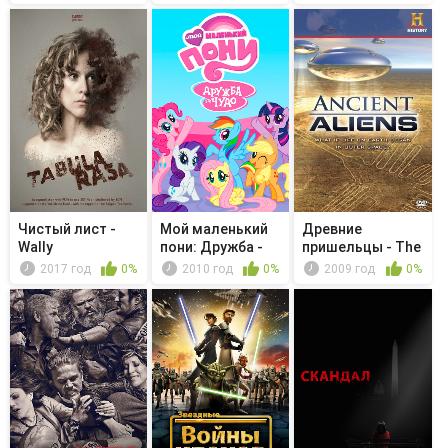
Чистый лист -
Мой маленький
Древние
Wally
пони: Дружба -
пришельцы - The
это чудо...
Badlands Guar...
2017 год
0%
2010 год
0%
2009 год
0%