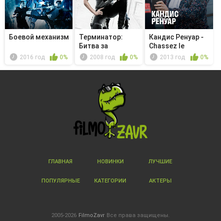
Боевой механизм
Терминатор:
Кандис Ренуар -
Битва за
Chassez le
будущее - Песни
naturel, i...
2016 год
0%
2008 год
0%
2013 год
0%
...
ГЛАВНАЯ
НОВИНКИ
ЛУЧШИЕ
ПОПУЛЯРНЫЕ
КАТЕГОРИИ
АКТЕРЫ
2005-2026
FilmoZavr
Все права защищены.