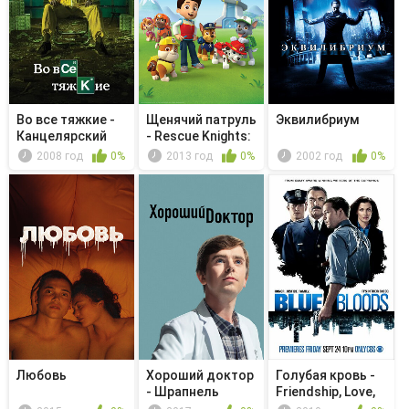
Во все тяжкие -
Щенячий патруль
Эквилибриум
Канцелярский
- Rescue Knights:
нож
Que...
2008 год
0%
2013 год
0%
2002 год
0%
Любовь
Хороший доктор
Голубая кровь -
- Шрапнель
Friendship, Love,
and...