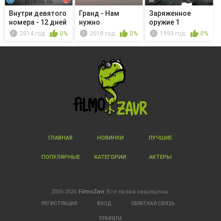
Внутри девятого
Гранд - Нам
Заряженное
номера - 12 дней
нужно
оружие 1
Крис...
поговорить
2014 год
0%
2018 год
0%
1993 год
0%
ГЛАВНАЯ
НОВИНКИ
ЛУЧШИЕ
ПОПУЛЯРНЫЕ
КАТЕГОРИИ
АКТЕРЫ
2005-2026
FilmoZavr
Все права защищены.
РЕГИСТРАЦИЯ
ВХОД
ОБРАТНАЯ СВЯЗЬ
ПРАВИЛА