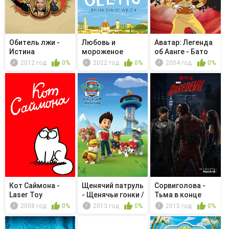
Обитель лжи -
Любовь и
Аватар: Легенда
Истина
мороженое
об Аанге - Бато
из пл...
2012 год
0%
2022 год
0%
2004 год
0%
Кот Саймона -
Щенячий патруль
Сорвиголова -
Laser Toy
- Щенячьи гонки /
Тьма в конце
Щен...
тоннеля
2008 год
0%
2013 год
0%
2015 год
0%