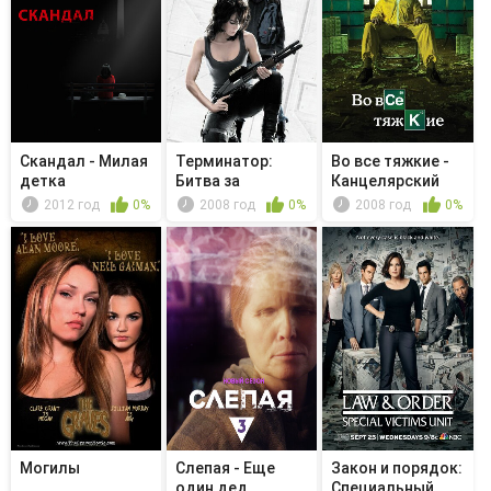
Скандал - Милая
Терминатор:
Во все тяжкие -
детка
Битва за
Канцелярский
будущее - Песни
нож
2012 год
0%
2008 год
0%
2008 год
0%
...
Могилы
Слепая - Еще
Закон и порядок:
один дед
Специальный