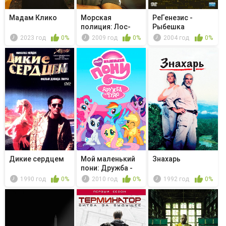
Мадам Клико
Морская
РеГенезис -
полиция: Лос-
Рыбешка
Анджелес -
2023 год
0%
2009 год
0%
2004 год
0%
Оловя...
Дикие сердцем
Мой маленький
Знахарь
пони: Дружба -
это чудо...
1990 год
0%
2010 год
0%
1992 год
0%