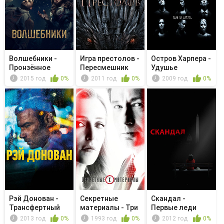
Волшебники -
Игра престолов -
Остров Харпера -
Пронзённое
Пересмешник
Удушье
сердце
2015 год
0%
2011 год
0%
2009 год
0%
Рэй Донован -
Секретные
Скандал -
Трансфертный
материалы - Три
Первые леди
агент
слова
неприкосновенны
2013 год
0%
1993 год
0%
2012 год
0%