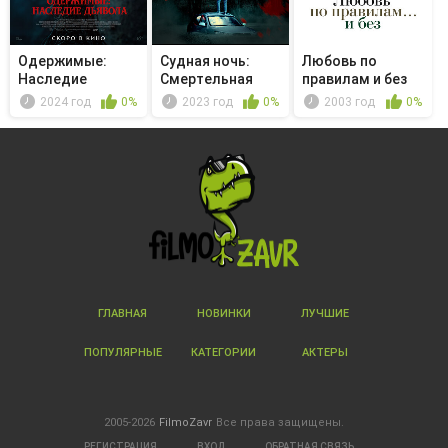
Одержимые:
Судная ночь:
Любовь по
Наследие
Смертельная
правилам и без
дьявола
ловушка
2024 год
0%
2023 год
0%
2003 год
0%
ГЛАВНАЯ
НОВИНКИ
ЛУЧШИЕ
ПОПУЛЯРНЫЕ
КАТЕГОРИИ
АКТЕРЫ
2005-2026
FilmoZavr
Все права защищены.
РЕГИСТРАЦИЯ
ВХОД
ОБРАТНАЯ СВЯЗЬ