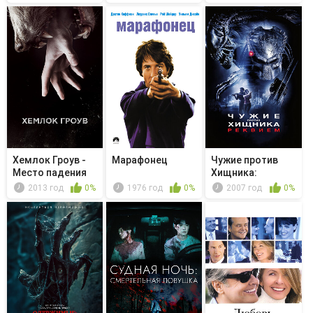
Хемлок Гроув -
Марафонец
Чужие против
Место падения
Хищника:
Реквием
2013 год
0%
1976 год
0%
2007 год
0%