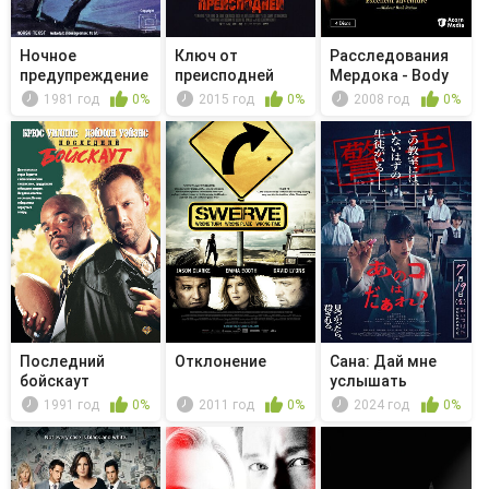
Ночное
Ключ от
Расследования
предупреждение
преисподней
Мердока - Body
Double
1981 год
0%
2015 год
0%
2008 год
0%
Последний
Отклонение
Сана: Дай мне
бойскаут
услышать
1991 год
0%
2011 год
0%
2024 год
0%