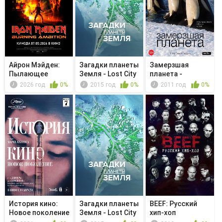
Айрон Мэйден:
Загадки планеты
Замерзшая
Пылающее
Земля - Lost City
планета -
стремление
of ...
Последний
2026 год
0%
2015 год
0%
2011 год
0%
рубеж
История кино:
Загадки планеты
BEEF: Русский
Новое поколение
Земля - Lost City
хип-хоп
of ...