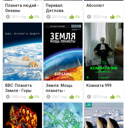
Планета людей -
Перевал
Абсолют
Океаны
Дятлова.
Отчислены по
2011 год
0%
2013 год
0%
2022 год
0%
случаю ...
BBC: Планета
Земля: Мощь
Комната 999
Земля - Горы
планеты -
Атмосфера
2006 год
0%
2007 год
0%
2023 год
0%