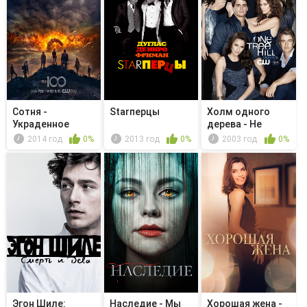
Сотня -
Starперцы
Холм одного
Украденное
дерева - Не
пламя
воспринимай м...
2014 год
0%
2013 год
0%
2003 год
0%
Эгон Шиле:
Наследие - Мы
Хорошая жена -