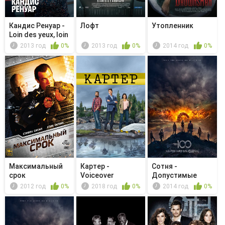
Кандис Ренуар -
Лофт
Утопленник
Loin des yeux, loin
d...
2013 год
0%
2013 год
0%
2014 год
0%
Максимальный
Картер -
Сотня -
срок
Voiceover
Допустимые
потери
2012 год
0%
2018 год
0%
2014 год
0%