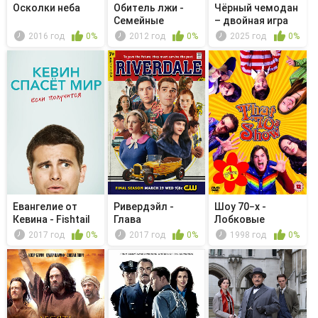
Осколки неба
Обитель лжи -
Чёрный чемодан
Семейные
– двойная игра
ценности
2016 год
0%
2012 год
0%
2025 год
0%
Евангелие от
Ривердэйл -
Шоу 70−х -
Кевина - Fishtail
Глава
Лобковые
восемьдесят
волосы
2017 год
0%
2017 год
0%
1998 год
0%
третья....