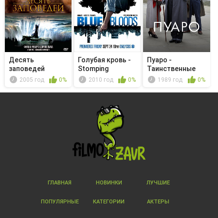
Десять
Голубая кровь -
Пуаро -
заповедей
Stomping
Таинственные
Grounds
происшествия в
2005 год
0%
2010 год
0%
1989 год
0%
С...
ГЛАВНАЯ
НОВИНКИ
ЛУЧШИЕ
ПОПУЛЯРНЫЕ
КАТЕГОРИИ
АКТЕРЫ