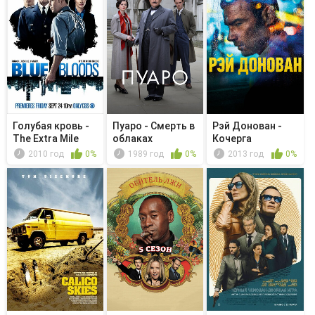
Голубая кровь -
Пуаро - Смерть в
Рэй Донован -
The Extra Mile
облаках
Кочерга
2010 год
0%
1989 год
0%
2013 год
0%