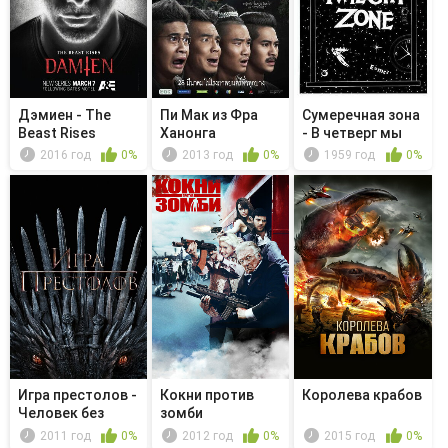
Дэмиен - The
Пи Мак из Фра
Сумеречная зона
Beast Rises
Ханонга
- В четверг мы
возвра...
2016 год
0%
2013 год
0%
1959 год
0%
Игра престолов -
Кокни против
Королева крабов
Человек без
зомби
чести
2011 год
0%
2012 год
0%
2015 год
0%