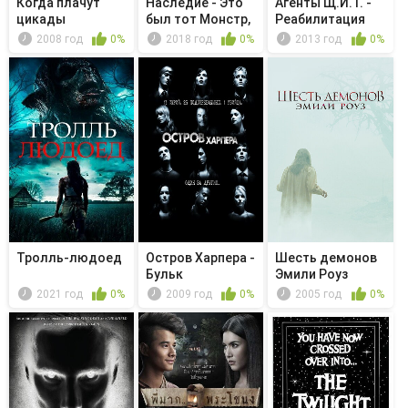
Когда плачут
Наследие - Это
Агенты Щ.И.Т. -
цикады
был тот Монстр,
Реабилитация
которо...
2008 год
0%
2018 год
0%
2013 год
0%
Тролль-людоед
Остров Харпера -
Шесть демонов
Бульк
Эмили Роуз
2021 год
0%
2009 год
0%
2005 год
0%