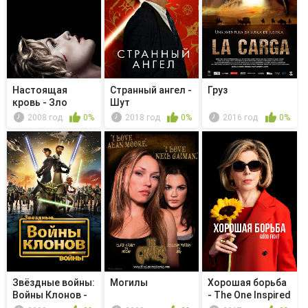
Настоящая
Странный ангел -
Груз
кровь - Зло
Шут
продолжает
2008 год
0%
2018 год
0%
2016 год
0%
жить
Звёздные войны:
Могилы
Хорошая борьба
Войны Клонов -
- The One Inspired
Призра...
by ...