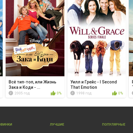
Всё тип-топ, или Жизнь
Уилл и Грейс - I Second
Зака и Коди - ...
That Emotion
2005 год
0%
1998 год
0%
ОВИНКИ
ЛУЧШИЕ
ПОПУЛЯРНЫЕ