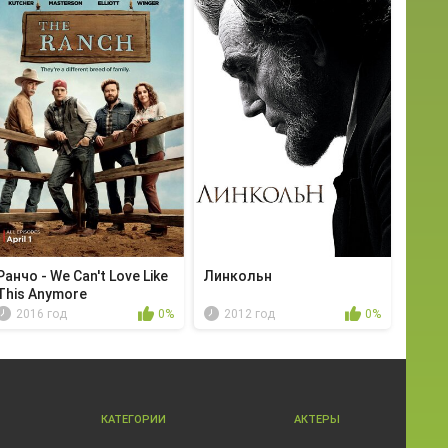
Ранчо - We Can't Love Like
Линкольн
This Anymore
2016 год
0%
2012 год
0%
КАТЕГОРИИ
АКТЕРЫ