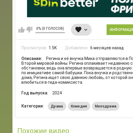
0% (0 ГОЛОСОВ)
ИНФОРМАЦ
Просмотров:
1.5K
Добавлено:
6 месяцев назад
Описание:
Регина и её внучка Мика отправляются в 
Второй мировой войны. Регина оплакивает недавнюю см
обстановки, ведь она впервые возвращается в родную
по инициативе самой бабушки. Пока внучка и родствен
дома, Регина ищет свою давнюю любовь, от которой он
влюбиться в гида-комиксиста.
Год выпуска:
2024
Категории:
Драма
Комедия
Мелодрама
Похожие видео