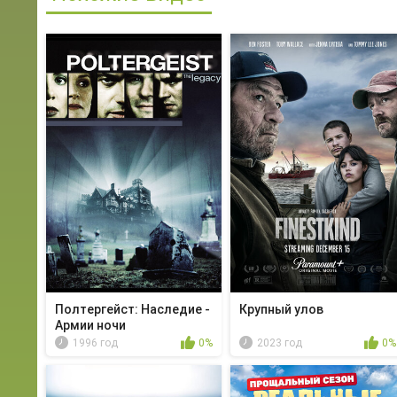
Полтергейст: Наследие -
Крупный улов
Армии ночи
1996 год
0%
2023 год
0%