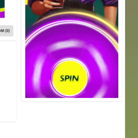
И (0)