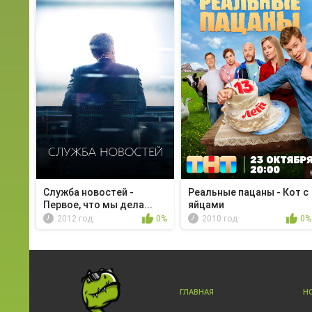
Служба новостей -
Реальные пацаны - Кот с
Первое, что мы дела...
яйцами
2012 год
0%
2010 год
0%
ГЛАВНАЯ
Н