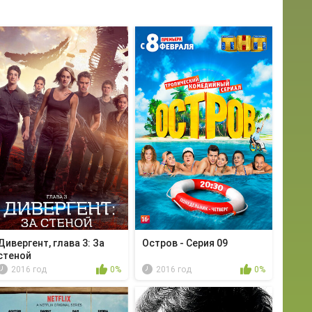
Дивергент, глава 3: За
Остров - Серия 09
стеной
2016 год
0%
2016 год
0%