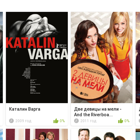
Каталин Варга
Две девицы на мели -
And the Riverboa...
2009 год
0%
2011 год
0%