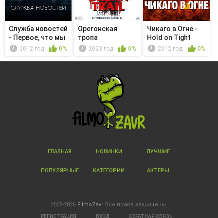
Служба новостей
Орегонская
Чикаго в Огне -
- Первое, что мы
тропа
Hold on Tight
дела...
2012 год
0%
2023 год
0%
2012 год
0%
ГЛАВНАЯ
НОВИНКИ
ЛУЧШИЕ
ПОПУЛЯРНЫЕ
КАТЕГОРИИ
АКТЕРЫ
2005-2026
FilmoZavr
Все права защищены.
РЕГИСТРАЦИЯ
ВХОД
ОБРАТНАЯ СВЯЗЬ