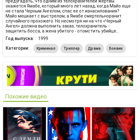
предугадать, что одним из телохранителей жертвы
окажется Ямабе, который много лет назад, когда Майо еще
не стала Черным Ангелом, спас ее от изнасилования?
Майо мешкает с выстрелом, а Ямабе смертельноранит
случайного прохожего. Но несмотря ни на что «Черный
Ангел» должна выполнить заказ, телохранитель -
защитить босса, а жена убитого - отомстить убийце...
Год выпуска:
1999
Категории:
Криминал
Триллер
Драма
Боевик
Похожие видео