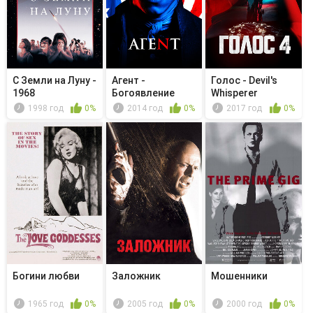
С Земли на Луну -
Агент -
Голос - Devil's
1968
Богоявление
Whisperer
1998 год
0%
2014 год
0%
2017 год
0%
Богини любви
Заложник
Мошенники
1965 год
0%
2005 год
0%
2000 год
0%