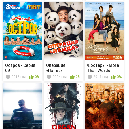
Остров - Серия
Операция
Фостеры - More
09
«Панда»
Than Words
2016 год
0%
2024 год
0%
2013 год
0%