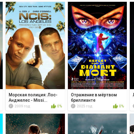
Морская полиция: Лос-
Отражение в мёртвом
Анджелес - Missi...
бриллианте
2009 год
0%
2025 год
0%