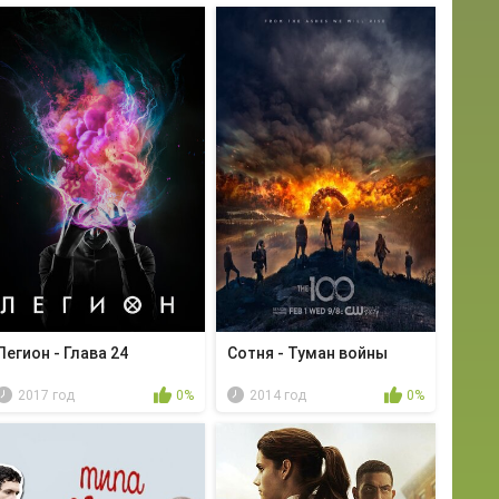
Легион - Глава 24
Сотня - Туман войны
2017 год
0%
2014 год
0%