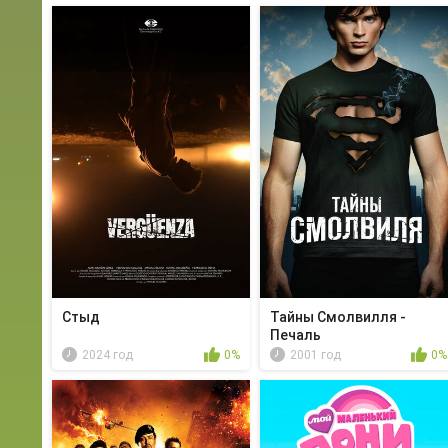
Стыд
Тайны Смолвилля -
Печаль
2024 год
0%
2001 год
0%