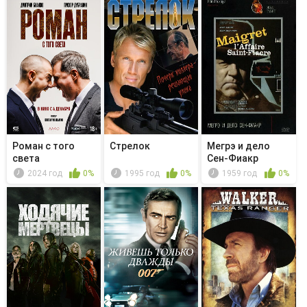
Роман с того
Стрелок
Мегрэ и дело
света
Сен-Фиакр
2024 год
0%
1995 год
0%
1959 год
0%