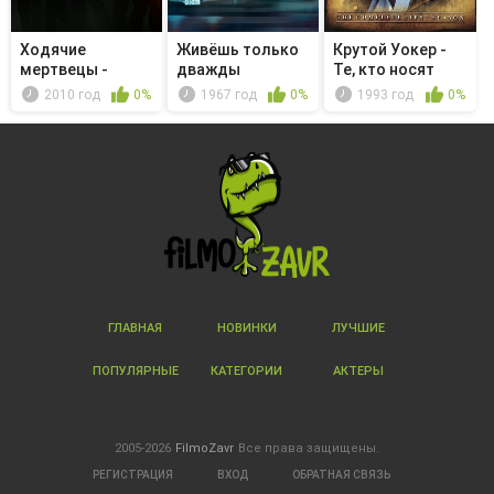
Ходячие
Живёшь только
Крутой Уокер -
мертвецы -
дважды
Те, кто носят
Берегись!
значок
2010 год
0%
1967 год
0%
1993 год
0%
ГЛАВНАЯ
НОВИНКИ
ЛУЧШИЕ
ПОПУЛЯРНЫЕ
КАТЕГОРИИ
АКТЕРЫ
2005-2026
FilmoZavr
Все права защищены.
РЕГИСТРАЦИЯ
ВХОД
ОБРАТНАЯ СВЯЗЬ