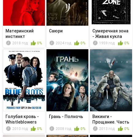
Материнский
Саюри
Сумеречная зона
инстинкт
- Живая кукла
2018 год
0%
2024 год
0%
1959 год
0%
Голубая кровь -
Грань - Полночь
Викинги -
Whistleblowers
Прощание. Часть
1
2010 год
0%
2008 год
0%
2013 год
0%