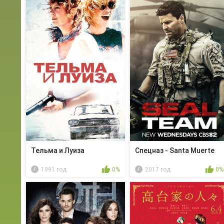
Тельма и Луиза
Спецназ - Santa Muerte
1991 год
0%
2017 год
0%