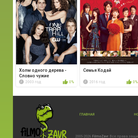
Холм одного дерева -
Семья Кодай
Словно чужие
2003 год
0%
2016 год
0%
ГЛАВНАЯ
Н
2005-2026
FilmoZavr
Все права защ