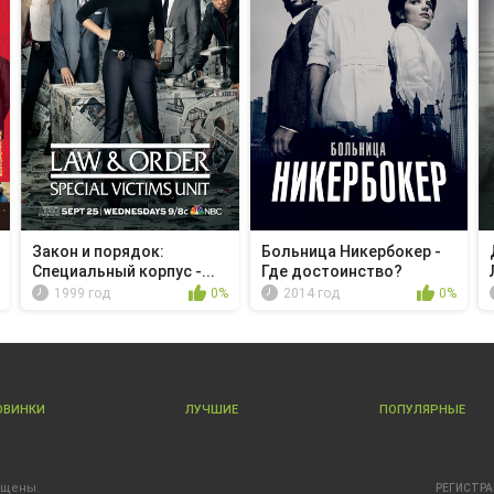
Закон и порядок:
Больница Никербокер -
Специальный корпус -...
Где достоинство?
1999 год
0%
2014 год
0%
ОВИНКИ
ЛУЧШИЕ
ПОПУЛЯРНЫЕ
ищены.
РЕГИСТР