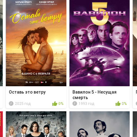
Оставь это ветру
Вавилон 5 - Несущая
смерть
2025 год
0%
1993 год
0%