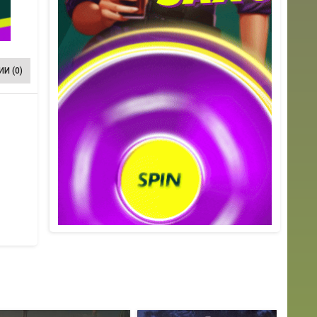
И (0)