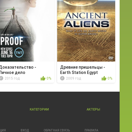
Доказательство -
Древние пришельцы -
Личное дело
Earth Station Egypt
2015 год
0%
2009 год
0%
КАТЕГОРИИ
АКТЕРЫ
АЦИЯ
ВХОД
ОБРАТНАЯ СВЯЗЬ
ПРАВИЛА