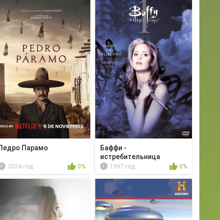
Педро Парамо
Баффи -
истребительница
вампиров - Пр...
2024 год
0%
1997 год
0%